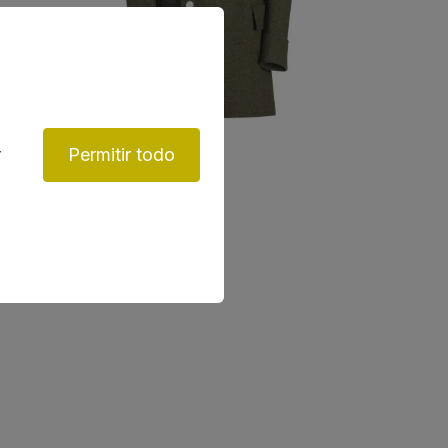
r
Permitir todo
Abrigo de paño caqui
Moda hombre
65€