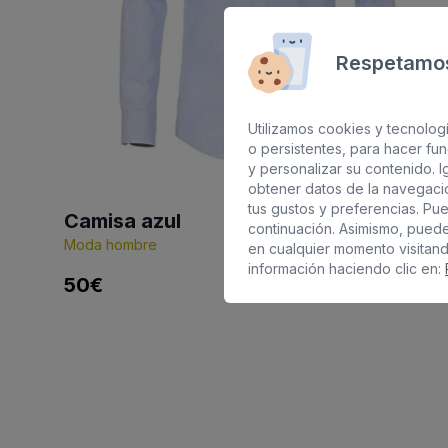
Respetamos
Utilizamos cookies y tecnologí
o persistentes, para hacer f
y personalizar su contenido. I
obtener datos de la navegación
tus gustos y preferencias. Pu
Camisa azul
continuación. Asimismo, pued
Moda hombre
en cualquier momento visitan
información haciendo clic en:
50€