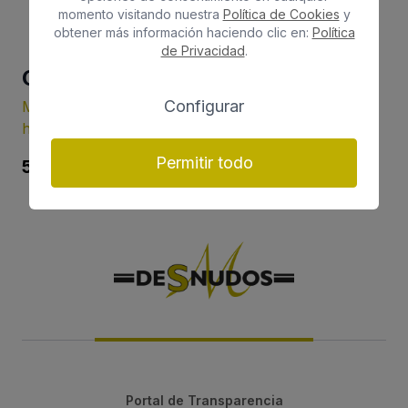
momento visitando nuestra
Política de Cookies
y
obtener más información haciendo clic en:
Política
de Privacidad
.
Camisa
Zapatos
Zapatillas
Abrigo
azul
beige
deportivas
de paño
Configurar
Moda
Moda mujer
Moda
Moda
hombre
hombre
hombre
caqui
30€
Permitir todo
50€
95€
65€
Portal de Transparencia