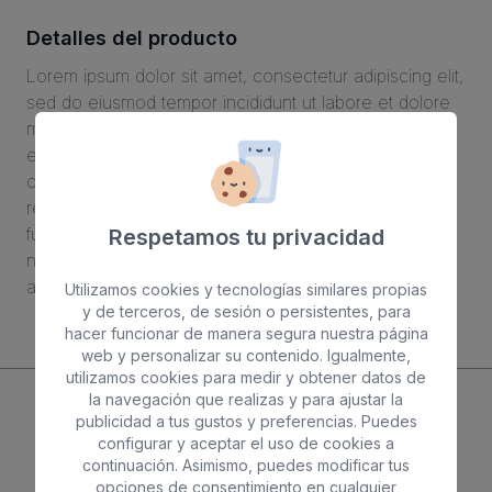
Detalles del producto
Lorem ipsum dolor sit amet, consectetur adipiscing elit,
sed do eiusmod tempor incididunt ut labore et dolore
magna aliqua. Ut enim ad minim veniam, quis nostrud
exercitation ullamco laboris nisi ut aliquip ex ea
commodo consequat. Duis aute irure dolor in
reprehenderit in voluptate velit esse cillum dolore eu
fugiat nulla pariatur. Excepteur sint occaecat cupidatat
Respetamos tu privacidad
non proident, sunt in culpa qui officia deserunt mollit
anim id est laborum.
Utilizamos cookies y tecnologías similares propias
y de terceros, de sesión o persistentes, para
hacer funcionar de manera segura nuestra página
web y personalizar su contenido. Igualmente,
PRODUCTOS RELACIONADOS
utilizamos cookies para medir y obtener datos de
la navegación que realizas y para ajustar la
publicidad a tus gustos y preferencias. Puedes
configurar y aceptar el uso de cookies a
continuación. Asimismo, puedes modificar tus
opciones de consentimiento en cualquier